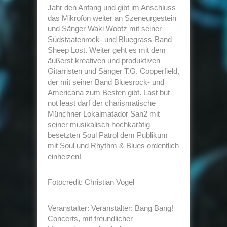
Jahr den Anfang und gibt im Anschluss
das Mikrofon weiter an Szeneurgestein
und Sänger Waki Wootz mit seiner
Südstaatenrock- und Bluegrass-Band
Sheep Lost. Weiter geht es mit dem
äußerst kreativen und produktiven
Gitarristen und Sänger T.G. Copperfield,
der mit seiner Band Bluesrock- und
Americana zum Besten gibt. Last but
not least darf der charismatische
Münchner Lokalmatador San2 mit
seiner musikalisch hochkarätig
besetzten Soul Patrol dem Publikum
mit Soul und Rhythm & Blues ordentlich
einheizen!
Fotocredit: Christian Vogel
Veranstalter: Veranstalter: Bang Bang!
Concerts, mit freundlicher