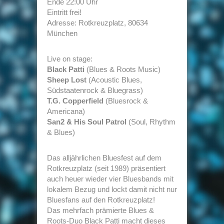
Ende 22:00 Uhr
Eintritt frei!
Adresse: Rotkreuzplatz, 80634
München
Live on stage:
Black Patti
(Blues & Roots Music)
Sheep Lost
(Acoustic Blues,
Südstaatenrock & Bluegrass)
T.G. Copperfield
(Bluesrock &
Americana)
San2 & His Soul Patrol
(Soul, Rhythm
& Blues)
Das alljährlichen Bluesfest auf dem
Rotkreuzplatz (seit 1989) präsentiert
auch heuer wieder vier Bluesbands mit
lokalem Bezug und lockt damit nicht nur
Bluesfans auf den Rotkreuzplatz!
Das mehrfach prämierte Blues &
Roots-Duo Black Patti macht dieses