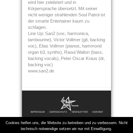
wird hier zelebriert und in
Körpersprache übersetzt. Mit seiner
nicht weniger strahlenden Soul Patrol ist
der smarte Entertainer kaum zu
schlagen.
Line Up: San2 (voc, harmonica,
tambourine), Victor Vollmer (git, backing
voc), Elias Vollmer (pianos, hammond
organ b3, synths), Raoul Walton (bass,
backing vocals), Peter Oscar Kraus (dr,
backing voc)
www.san2.de
IMPRESSUM
DATENSCHUTZ
NEWSLETTER
KONTAKT
Cookies helfen uns, die Website zu betreiben und zu verbessern. Nicht
© 2025 Bang Bang Concerts | Alle Rechte
technisch notwendige setzen wir nur mit Einwilligung.
vorbehalten