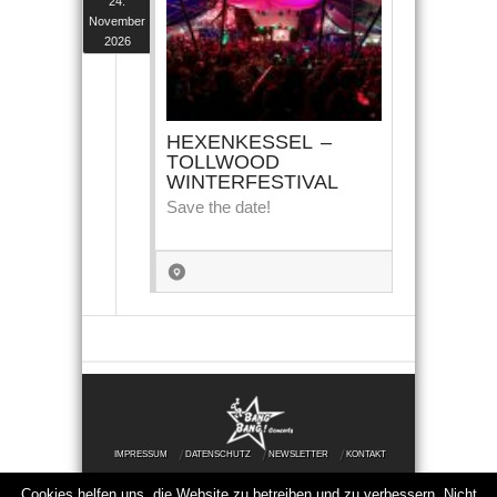
24.
November
2026
HEXENKESSEL –
TOLLWOOD
WINTERFESTIVAL
Save the date!
IMPRESSUM
DATENSCHUTZ
NEWSLETTER
KONTAKT
Cookies helfen uns, die Website zu betreiben und zu verbessern. Nicht