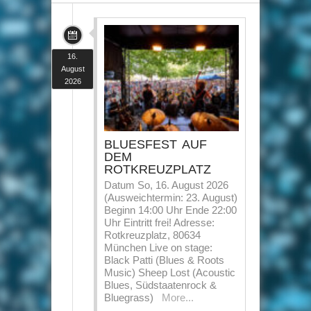
16.
August
2026
BLUESFEST AUF
DEM
ROTKREUZPLATZ
Datum So, 16. August 2026
(Ausweichtermin: 23. August)
Beginn 14:00 Uhr Ende 22:00
Uhr Eintritt frei! Adresse:
Rotkreuzplatz, 80634
München Live on stage:
Black Patti (Blues & Roots
Music) Sheep Lost (Acoustic
Blues, Südstaatenrock &
Bluegrass)
More...