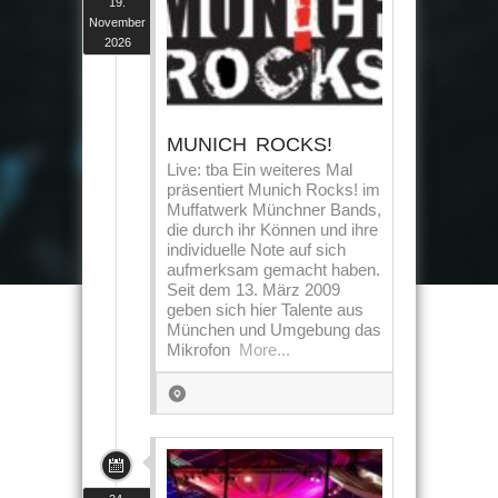
19.
November
2026
MUNICH ROCKS!
Live: tba Ein weiteres Mal
präsentiert Munich Rocks! im
Muffatwerk Münchner Bands,
die durch ihr Können und ihre
individuelle Note auf sich
aufmerksam gemacht haben.
Seit dem 13. März 2009
geben sich hier Talente aus
München und Umgebung das
Mikrofon
More...