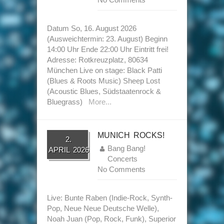
Datum So, 16. August 2026
(Ausweichtermin: 23. August) Beginn
14:00 Uhr Ende 22:00 Uhr Eintritt frei!
Adresse: Rotkreuzplatz, 80634
München Live on stage: Black Patti
(Blues & Roots Music) Sheep Lost
(Acoustic Blues, Südstaatenrock &
Bluegrass)
More...
MUNICH ROCKS!
2.
Bang Bang!
APRIL 2026
Concerts
No Comments
Live: Bunte Raben (Indie-Rock, Synth-
Pop, Neue Neue Deutsche Welle),
Noah Juan (Pop, Rock, Funk), Superior