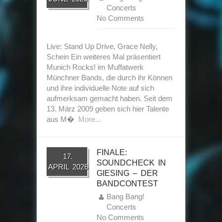
Concerts
No Comments
Live: Stand Up Drive, Grace Nelly,
Schein Ein weiteres Mal präsentiert
Munich Rocks! im Muffatwerk
Münchner Bands, die durch ihr Können
und ihre individuelle Note auf sich
aufmerksam gemacht haben. Seit dem
13. März 2009 geben sich hier Talente
aus M�
More...
FINALE:
17.
SOUNDCHECK IN
APRIL 2026
GIESING – DER
BANDCONTEST
Bang Bang!
Concerts
No Comments