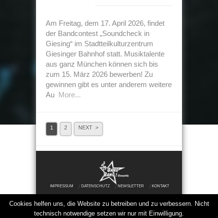
Am Freitag, dem 17. April 2026, findet
der Bandcontest „Soundcheck in
Giesing“ im Stadtteilkulturzentrum
Giesinger Bahnhof statt. Musiktalente
aus ganz München können sich bis
zum 15. März 2026 bewerben! Zu
gewinnen gibt es unter anderem weitere
Au
More...
1
2
NEXT >
IMPRESSUM
DATENSCHUTZ
NEWSLETTER
KONTAKT
Cookies helfen uns, die Website zu betreiben und zu verbessern. Nicht
© 2025 Bang Bang Concerts | Alle Rechte
technisch notwendige setzen wir nur mit Einwilligung.